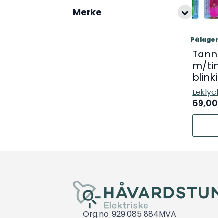
Merke
På lage
Tann
m/ti
blink
Leklyc
69,0
Dette
produk
har
flere
variant
Altern
kan
velges
på
Org.no: 929 085 884MVA
produk