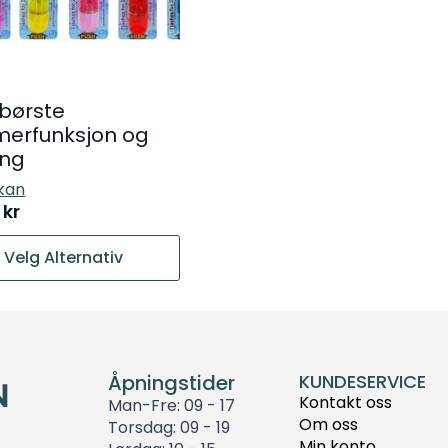
r
børste
merfunksjon og
ing
kan
0
kr
Velg Alternativ
tet
er.
ativene
Åpningstider
KUNDESERVICE
Kontakt oss
Man-Fre: 09 - 17
Om oss
Torsdag: 09 - 19
tsiden
Min konto