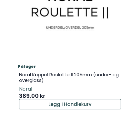
På lager
Noral Kuppel Roulette ll 205mm (under- og
overglass)
Noral
389,00
kr
Legg I Handlekurv