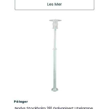
Les Mer
På lager
Norlys Stockholm 281 Galvanisert Utelampe