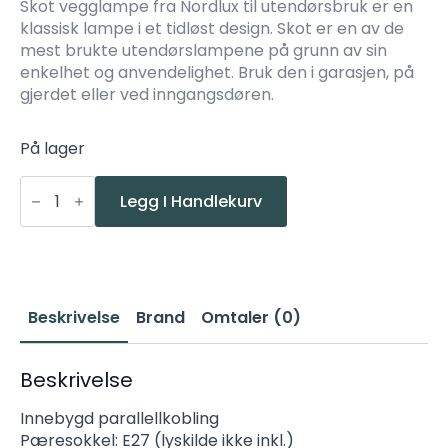
Skot vegglampe fra Nordlux til utendørsbruk er en
klassisk lampe i et tidløst design. Skot er en av de
mest brukte utendørslampene på grunn av sin
enkelhet og anvendelighet. Bruk den i garasjen, på
gjerdet eller ved inngangsdøren.
På lager
Nordlux
Skotlampe
Legg I Handlekurv
Hvit
Utelampe
vegg
antall
Beskrivelse
Brand
Omtaler (0)
Beskrivelse
Innebygd parallellkobling
Pæresokkel: E27 (lyskilde ikke inkl.)