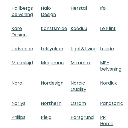
Hallbergs
Halo
Herstal
Ifø
belysning
Design
Kare
Konstsmide
Kooduu
Le Klint
Design
Ledvance
Leklyckan
Light&Living
Lucide
Marksløjd
Megaman
Mikamax
MS-
belysning
Noral
Nordesign
Nordic
Nordlux
Quality
Norlys
Northern
Osram
Panasonic
Philips
Plejd
Porsgrund
PR
Home