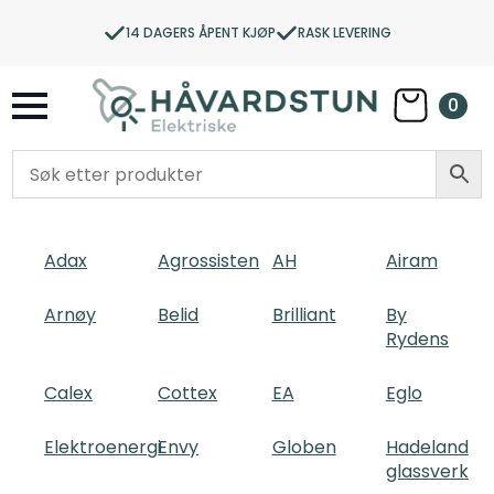
14 DAGERS ÅPENT KJØP
RASK LEVERING
0
Adax
Agrossisten
AH
Airam
Arnøy
Belid
Brilliant
By
Rydens
Calex
Cottex
EA
Eglo
Elektroenergi
Envy
Globen
Hadeland
glassverk