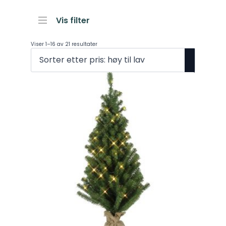
Vis filter
Sortet
Viser 1–16 av 21 resultater
etter
pris:
Høy
til
lav