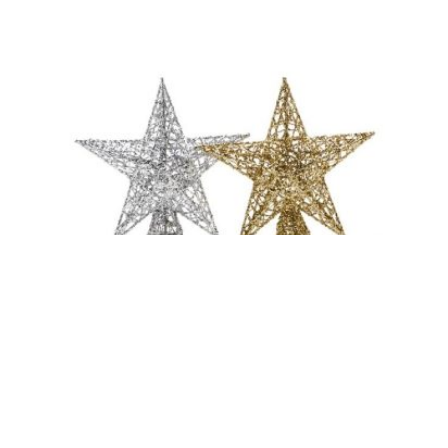
På lager
Trend toppstjerne sølv eller gull 17cm
Trend
149,00
kr