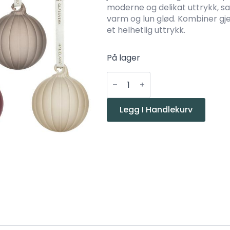
moderne og delikat uttrykk, s
varm og lun glød. Kombiner gje
et helhetlig uttrykk.
På lager
Hadeland
Glassverk
Julekule
Glasskuler
Frostet
Legg I Handlekurv
mini
farger
5p
antall