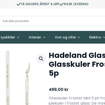
14 DAGERS ÅPENT KJØP
RASK LEVERING
Lyskilder
Interiør
Ovn og vifte
Elektro
Hadeland Glas
Glasskuler Fro
5p
499,00
kr
Glasskuler Frostet Mini 5 pk 
julekuler i frostet glass. De m