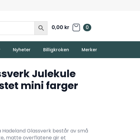
0,00
kr
0
Nyheter
Billigkroken
Merker
sverk Julekule
stet mini farger
fra Hadeland Glassverk består av små
yke, matte overflatene gir et