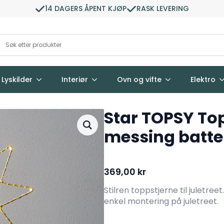
14 DAGERS ÅPENT KJØP
RASK LEVERING
Lyskilder
Interiør
Ovn og vifte
Elektro
Star TOPSY To
messing batte
369,00
kr
Stilren toppstjerne til juletr
enkel montering på juletreet.