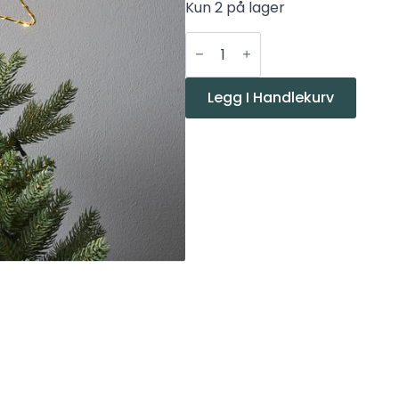
Kun 2 på lager
Star
TOPSY
Toppstjerne
messing
batteri
Legg I Handlekurv
antall