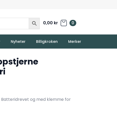
0,00
kr
0
Nyheter
Billigkroken
Merker
ppstjerne
ri
eet. Batteridrevet og med klemme for