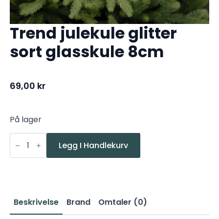
Trend julekule glitter
sort glasskule 8cm
69,00
kr
På lager
Trend
julekule
Legg I Handlekurv
glitter
sort
glasskule
8cm
antall
Beskrivelse
Brand
Omtaler (0)