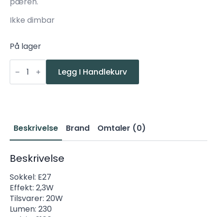
pæren.
Ikke dimbar
På lager
Star
LED
Legg I Handlekurv
E27
2,3W(20W)
230lm
2100K
antall
Beskrivelse
Brand
Omtaler (0)
Beskrivelse
Sokkel: E27
Effekt: 2,3W
Tilsvarer: 20W
Lumen: 230