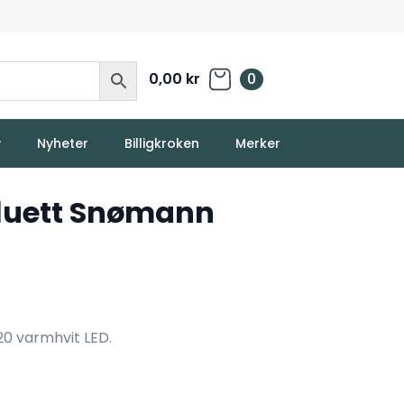
0,00
kr
0
Nyheter
Billigkroken
Merker
luett Snømann
0 varmhvit LED.