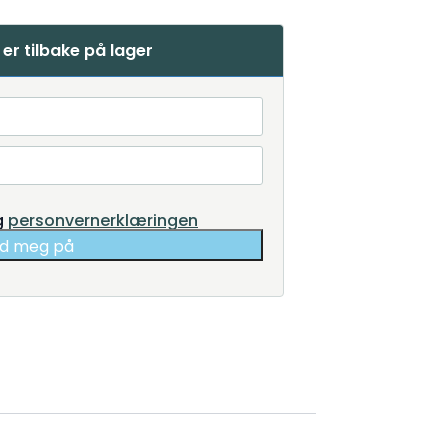
er tilbake på lager
g
personvernerklæringen
d meg på