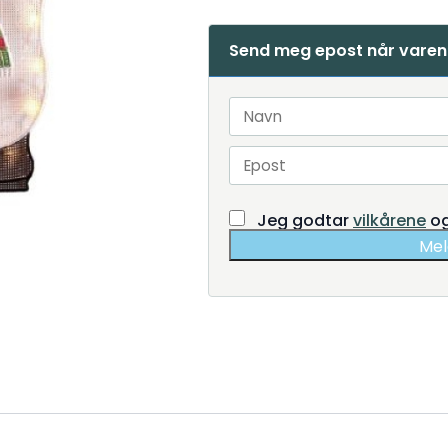
Send meg epost når varen 
Jeg godtar
vilkårene
o
Mel