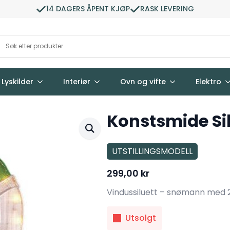
14 DAGERS ÅPENT KJØP
RASK LEVERING
Lyskilder
Interiør
Ovn og vifte
Elektro
Konstsmide Si
UTSTILLINGSMODELL
299,00
kr
Vindussiluett – snømann med 2
Utsolgt