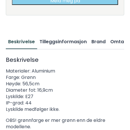
Meld meg på
Beskrivelse
Tilleggsinformasjon
Brand
Omtaler
Beskrivelse
Materialer: Aluminium
Farge: Grønn
Høyde: 56,5cm
Diameter fot: 16,9cm
Lyskilde: E27
IP-grad: 44
Lyskilde medfølger ikke.
OBS! grønnfarge er mer grønn enn de eldre
modellene.