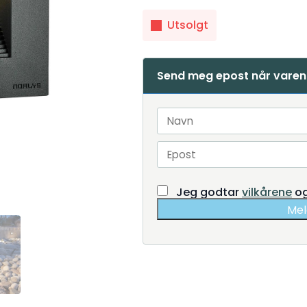
Utsolgt
Send meg epost når varen 
Jeg godtar
vilkårene
o
Mel