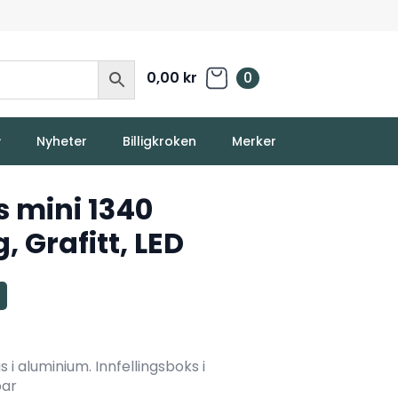
0,00
kr
0
Nyheter
Billigkroken
Merker
 mini 1340
 Grafitt, LED
i aluminium. Innfellingsboks i
bar