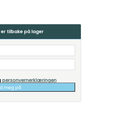
er tilbake på lager
g
personvernerklæringen
d meg på