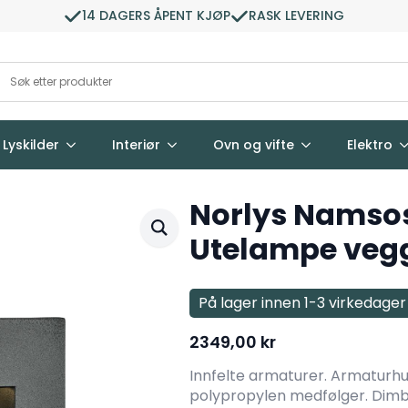
14 DAGERS ÅPENT KJØP
RASK LEVERING
Lyskilder
Interiør
Ovn og vifte
Elektro
Norlys Namsos
Utelampe vegg,
På lager innen 1-3 virkedager
2349,00
kr
Innfelte armaturer. Armaturhus 
polypropylen medfølger. Dim