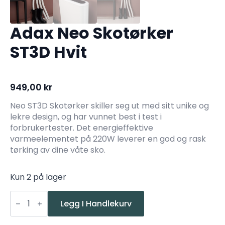
Adax Neo Skotørker
ST3D Hvit
949,00
kr
Neo ST3D Skotørker skiller seg ut med sitt unike og
lekre design, og har vunnet best i test i
forbrukertester. Det energieffektive
varmeelementet på 220W leverer en god og rask
tørking av dine våte sko.
Kun 2 på lager
Adax
Neo
Legg I Handlekurv
Skotørker
ST3D