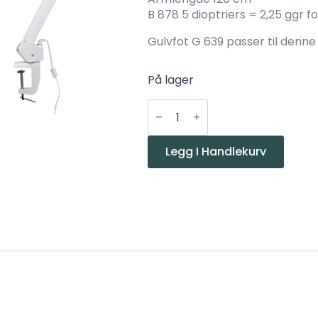
B 878 5 dioptriers = 2,25 ggr f
Gulvfot G 639 passer til denne
På lager
AH
TIBRO
lupe1-
12W
5D
Legg I Handlekurv
3000K
1100Lm
LED
Dim
antall