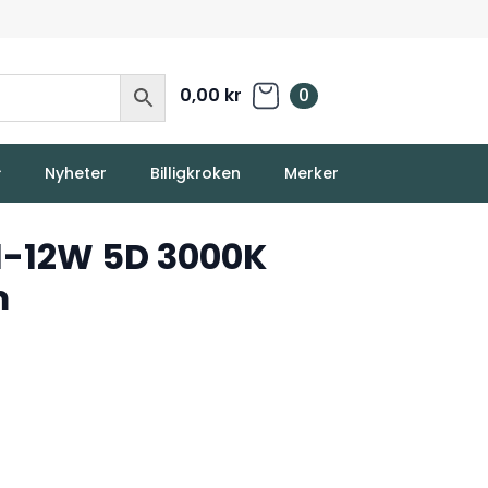
0,00
kr
0
Nyheter
Billigkroken
Merker
1-12W 5D 3000K
m