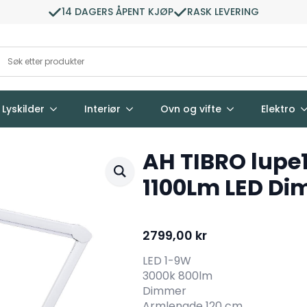
14 DAGERS ÅPENT KJØP
RASK LEVERING
Lyskilder
Interiør
Ovn og vifte
Elektro
AH TIBRO lupe
1100Lm LED Di
2799,00
kr
LED 1-9W
3000k 800lm
Dimmer
Armlengde 120 cm