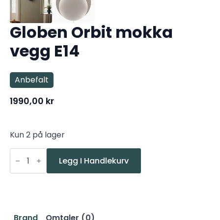
Globen Orbit mokka
vegg E14
Anbefalt
1990,00
kr
Kun 2 på lager
Globen
Orbit
Legg I Handlekurv
mokka
vegg
E14
antall
Brand
Omtaler (0)