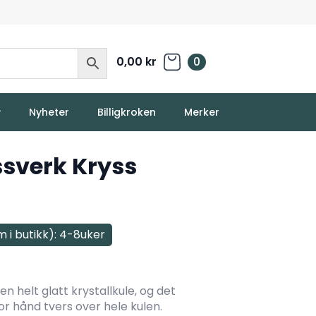
0,00
kr
0
Nyheter
Billigkroken
Merker
sverk Kryss
m i butikk): 4-8uker
n helt glatt krystallkule, og det
or hånd tvers over hele kulen.