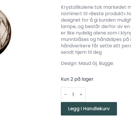
Krystallkulene tok markedet me
nominert til «Beste produkt» h
designet for å gi kunden muligh
lampe, og består derfor av e
er like nydelig alene som i klyn
munnblåses og håndslipes på H
håndverkere får sette sitt per
sendt hjem til deg
Design: Maud Gj. Bugge.
Kun 2 på lager
Hadeland
Glassverk
Kryss
Kakao
160
Legg I Handlekurv
antall