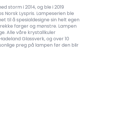
d storm i 2014, og ble i 2019
os Norsk Lyspris. Lampeserien ble
et til å spesialdesigne sin helt egen
n rekke farger og mønstre. Lampen
ge. Alle våre krystallkuler
adeland Glassverk, og over 10
sonlige preg på lampen før den blir