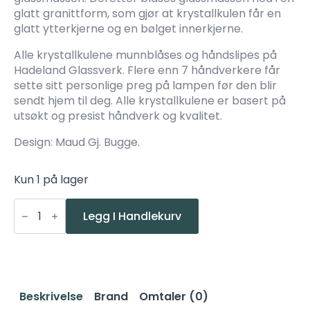
glatt granittform, som gjør at krystallkulen får en
glatt ytterkjerne og en bølget innerkjerne.
Alle krystallkulene munnblåses og håndslipes på
Hadeland Glassverk. Flere enn 7 håndverkere får
sette sitt personlige preg på lampen før den blir
sendt hjem til deg. Alle krystallkulene er basert på
utsøkt og presist håndverk og kvalitet.
Design: Maud Gj. Bugge.
Kun 1 på lager
Hadeland
Glassverk
Legg I Handlekurv
Optikk
Kakao
160
antall
Beskrivelse
Brand
Omtaler (0)