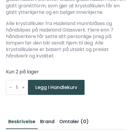
glatt granittform, som gjør at krystallkulen får en
glatt ytterkjerne og en bølget innerkjerne.
Alle krystallkuler fra Hadeland munnblåses og
håndslipes på Hadeland Glassverk. Flere enn 7
håndverkere får sette sitt personlige preg på
lampen før den blir sendt hjem til deg. Alle
krystallkulene er basert på utsøkt og presist
håndverk og kvalitet.
Kun 2 på lager
Hadeland
Glassverk
Legg I Handlekurv
Optikk
Oliven
120
antall
Beskrivelse
Brand
Omtaler (0)