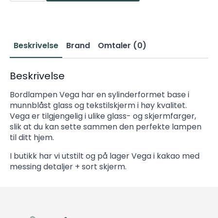
bordlampe
kakao
m.
mess.
sort
skjerm
Beskrivelse
Brand
Omtaler (0)
antall
Beskrivelse
Bordlampen Vega har en sylinderformet base i
munnblåst glass og tekstilskjerm i høy kvalitet.
Vega er tilgjengelig i ulike glass- og skjermfarger,
slik at du kan sette sammen den perfekte lampen
til ditt hjem.
I butikk har vi utstilt og på lager Vega i kakao med
messing detaljer + sort skjerm.