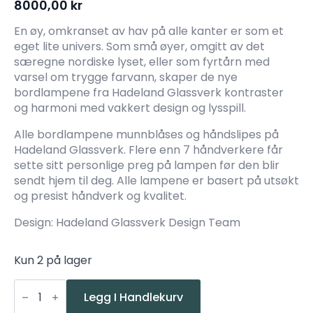
8000,00
kr
En øy, omkranset av hav på alle kanter er som et
eget lite univers. Som små øyer, omgitt av det
særegne nordiske lyset, eller som fyrtårn med
varsel om trygge farvann, skaper de nye
bordlampene fra Hadeland Glassverk kontraster
og harmoni med vakkert design og lysspill.
Alle bordlampene munnblåses og håndslipes på
Hadeland Glassverk. Flere enn 7 håndverkere får
sette sitt personlige preg på lampen før den blir
sendt hjem til deg. Alle lampene er basert på utsøkt
og presist håndverk og kvalitet.
Design: Hadeland Glassverk Design Team
Kun 2 på lager
Hadeland
Glassverk
Legg I Handlekurv
Vega