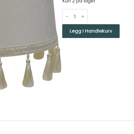
Kun 2 på lager
Hallbergs
Skjerm
Roma
m/frynser
semsket
Legg I Handlekurv
offwhite
24cm
antall