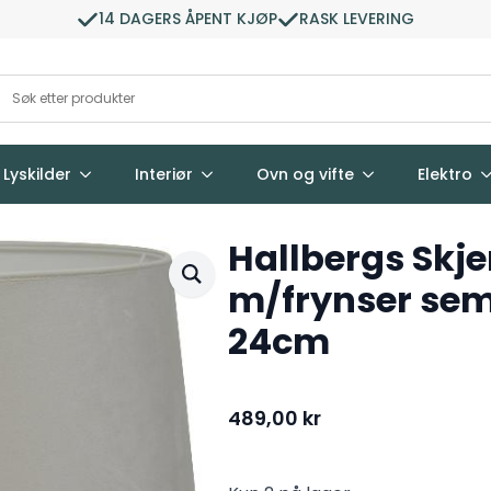
14 DAGERS ÅPENT KJØP
RASK LEVERING
Lyskilder
Interiør
Ovn og vifte
Elektro
Hallbergs Sk
m/frynser sem
24cm
489,00
kr