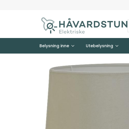
Belysning inne
Utebelysning