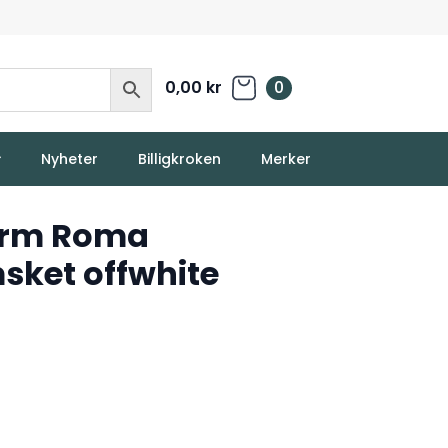
0,00
kr
0
Nyheter
Billigkroken
Merker
jerm Roma
sket offwhite