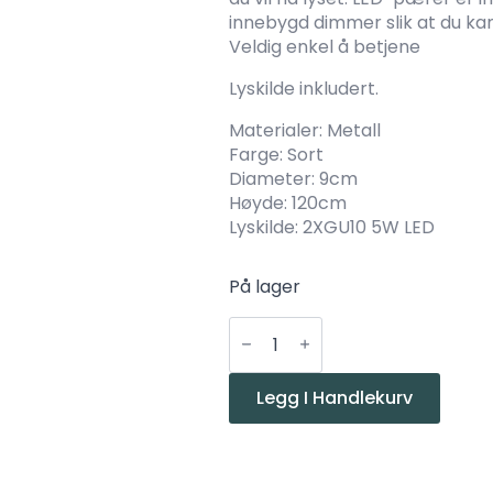
innebygd dimmer slik at du kan
Veldig enkel å betjene
Lyskilde inkludert.
Materialer: Metall
Farge: Sort
Diameter: 9cm
Høyde: 120cm
Lyskilde: 2XGU10 5W LED
På lager
Halo
Design
Hudson
Leselampe
2
Legg I Handlekurv
arm
sort
LED
gulv
m/dim