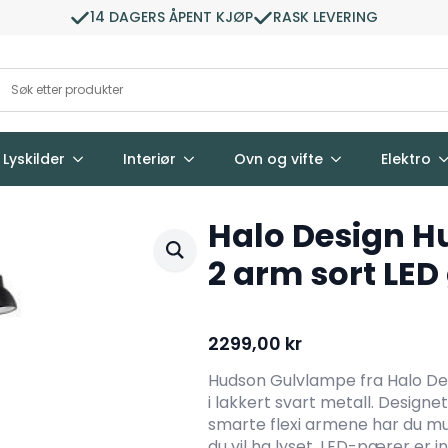
14 DAGERS ÅPENT KJØP
RASK LEVERING
Lyskilder
Interiør
Ovn og vifte
Elektro
Halo Design 
2 arm sort LE
2299,00
kr
Hudson Gulvlampe fra Halo De
i lakkert svart metall. Design
smarte flexi armene har du muli
du vil ha lyset. LED-pærer er ink