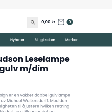
0,00
kr
0
Nyheter
Billigkroken
Merker
Hudson Leselampe
D gulv m/dim
sign er en vakker dobbel gulvlampe
et av Michael Waltersdorff. Med den
gheten til å justere hvilken retning
ludert, og i tillegg er det en