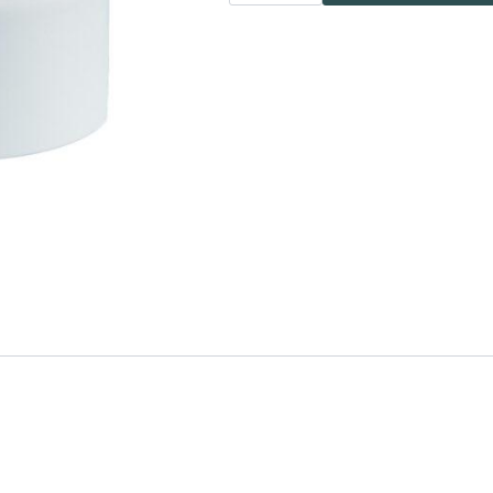
mini
Hvit
antall