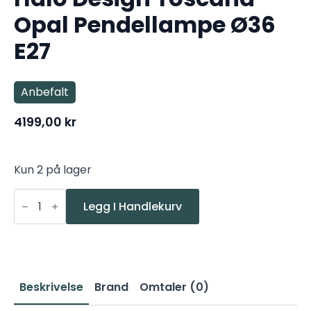
Opal Pendellampe Ø36
E27
Anbefalt
4199,00
kr
Kun 2 på lager
Halo
Design
Legg I Handlekurv
Toscana
Opal
Pendellampe
Ø36
E27
antall
Beskrivelse
Brand
Omtaler (0)