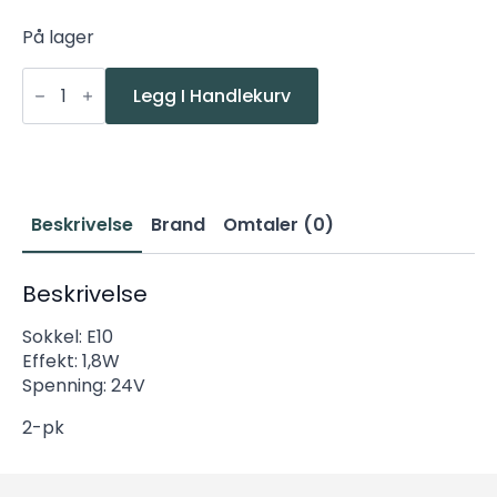
På lager
Konstsmide
E10
Legg I Handlekurv
24V
1,8W
hele
klare
1-
11lys
2pk
Beskrivelse
Brand
Omtaler (0)
antall
Beskrivelse
Sokkel: E10
Effekt: 1,8W
Spenning: 24V
2-pk