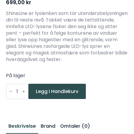
699,00
kr
ShineLine er lyslenken som tar utendørsbelysningen
din til neste nivå. Takket være de tettsittende,
innfelte LED-lysene floker den seg ikke og sitter
pent – perfekt for å følge konturene av vinduer
eller lyse opp hagestier med en glitrende, varm
glød. ShineLines ravfargede LED-lys sprer en
elegant og magisk atmosfære som forbedrer både
hverdagslivet og fester.
På lager
Konstsmide
Slynge
Legg I Handlekurv
Shineline
100
amber
micro
LED
antall
Beskrivelse
Brand
Omtaler (0)