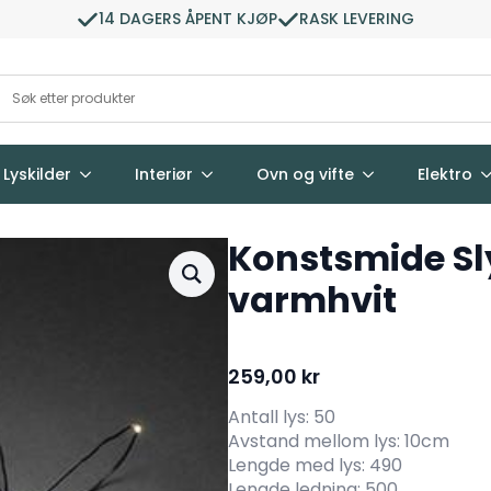
14 DAGERS ÅPENT KJØP
RASK LEVERING
Lyskilder
Interiør
Ovn og vifte
Elektro
Konstsmide Sly
varmhvit
259,00
kr
Antall lys: 50
Avstand mellom lys: 10cm
Lengde med lys: 490
Lengde ledning: 500