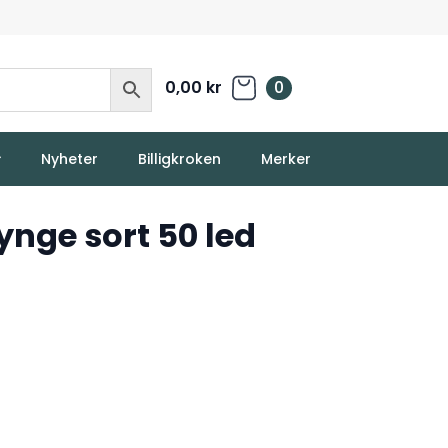
0,00
kr
0
Nyheter
Billigkroken
Merker
nge sort 50 led