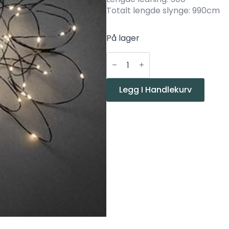
Totalt lengde slynge: 990cm
På lager
Konstsmide
Slynge
sort
50
led
Legg I Handlekurv
varmhvit
antall