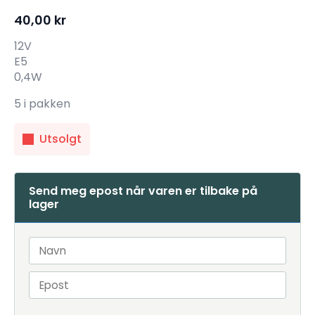
40,00
kr
12V
E5
0,4W
5 i pakken
Utsolgt
Send meg epost når varen er tilbake på
lager