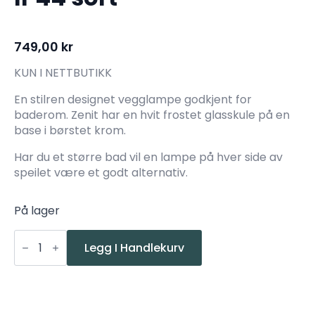
749,00
kr
KUN I NETTBUTIKK
En stilren designet vegglampe godkjent for
baderom. Zenit har en hvit frostet glasskule på en
base i børstet krom.
Har du et større bad vil en lampe på hver side av
speilet være et godt alternativ.
På lager
MLG
Zenit
Legg I Handlekurv
vegglampe
IP44
sort
antall