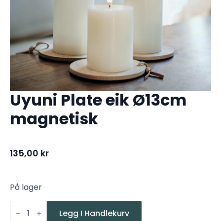
Uyuni Plate eik Ø13cm
magnetisk
135,00
kr
På lager
Uyuni
Plate
Legg I Handlekurv
eik