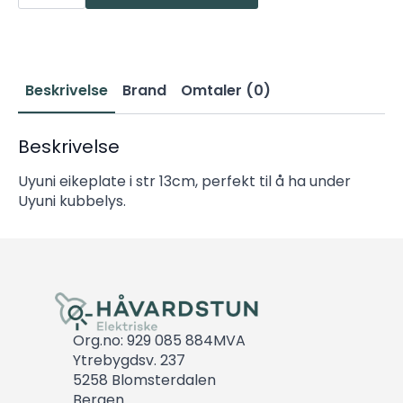
Ø13cm
magnetisk
antall
Beskrivelse
Brand
Omtaler (0)
Beskrivelse
Uyuni eikeplate i str 13cm, perfekt til å ha under
Uyuni kubbelys.
Org.no: 929 085 884MVA
Ytrebygdsv. 237
5258 Blomsterdalen
Bergen