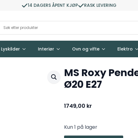
14 DAGERS ÅPENT KJØP
RASK LEVERING
Lyskilder
Interiør
Ovn og vifte
Elektro
MS Roxy Pende
Ø20 E27
1749,00
kr
Kun 1 på lager