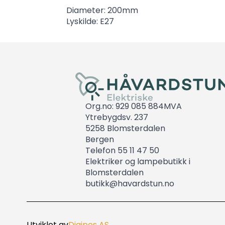
Diameter: 200mm
Lyskilde: E27
Org.no: 929 085 884MVA
Ytrebygdsv. 237
5258 Blomsterdalen
Bergen
Telefon 55 11 47 50
Elektriker og lampebutikk i
Blomsterdalen
butikk@havardstun.no
Utviklet av
Digipos AS