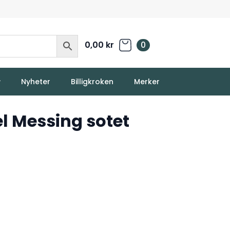
0,00
kr
0
Nyheter
Billigkroken
Merker
l Messing sotet