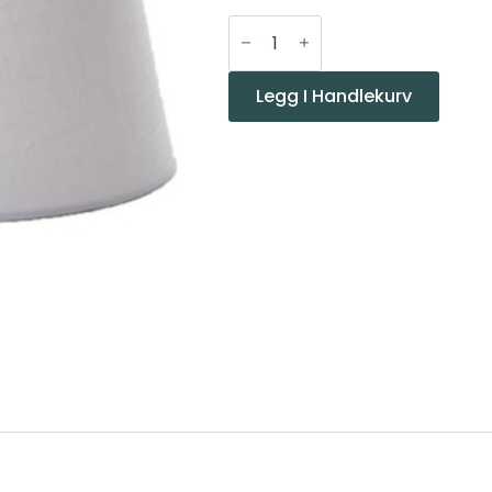
MS
Skjerm
Nova
Hvit
35cm
Legg I Handlekurv
rund
antall