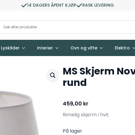
14 DAGERS ÅPENT KJØP
RASK LEVERING
Lyskilder
Interiør
Ovn og vifte
Elektro
MS Skjerm Nov
rund
459,00
kr
Rimelig skjerm i hvit
På lager