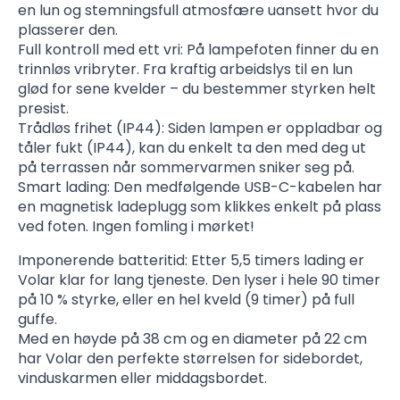
en lun og stemningsfull atmosfære uansett hvor du
plasserer den.
Full kontroll med ett vri: På lampefoten finner du en
trinnløs vribryter. Fra kraftig arbeidslys til en lun
glød for sene kvelder – du bestemmer styrken helt
presist.
Trådløs frihet (IP44): Siden lampen er oppladbar og
tåler fukt (IP44), kan du enkelt ta den med deg ut
på terrassen når sommervarmen sniker seg på.
Smart lading: Den medfølgende USB-C-kabelen har
en magnetisk ladeplugg som klikkes enkelt på plass
ved foten. Ingen fomling i mørket!
Imponerende batteritid: Etter 5,5 timers lading er
Volar klar for lang tjeneste. Den lyser i hele 90 timer
på 10 % styrke, eller en hel kveld (9 timer) på full
guffe.
Med en høyde på 38 cm og en diameter på 22 cm
har Volar den perfekte størrelsen for sidebordet,
vinduskarmen eller middagsbordet.