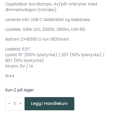
Oppladbar bordlampe. Av/på-vribryter med
dimmefunksjon (trinnløs).
Leveres inkl. USB C ladekabel og ladebase.
Lyskilde: 3,9W LED, 2200K, 286lm, CRI>80
Batteri: 2×18550 Li-ion 1800mAh
Ladetid: 5,5T
Lystid: 9T (100% lysstyrke) / 20T (50% lysstyrke) /
90T (10% lysstyrke)
Strøm: 5V / 1A
IP44
Kun 2 på lager
Nordesign
Volar
Legg I Handlekurv
Oppladbar
Sort
antall