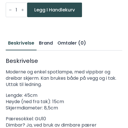
Nordlux
Eik
Legg I Handlekurv
3spot
Grå
antall
Beskrivelse
Brand
Omtaler (0)
Beskrivelse
Moderne og enkel spotlampe, med vippbar og
dreibar skjerm. Kan brukes både på vegg og i tak.
Uttak til ledning.
Lengde: 45cm
Høyde (ned fra tak): 15cm
Skjermdiameter: 8,5cm
Pæresokkel: GU10
Dimbar? Ja, ved bruk av dimbare pærer