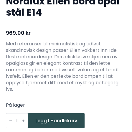
Nordlux Ellen bord opal
stål E14
969,00
kr
Med referanser til minimalistisk og tidløst
skandinavisk design passer Ellen vakkert inn i de
fleste interiørdesign. Den eksklusive skjermen av
opalglass gir en elegant kontrast til den lette
rammen og bidrar med visuelt volum og et bredt
lysfelt. Ellen er den perfekte bordlampen til at
opplyse hjemmet ditt med et mykt og behagelig
lys.
På lager
Nordlux
Ellen
Legg I Handlekurv
bord
opal