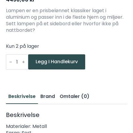
Lampen er en prisbelønnet klassiker laget i
aluminium og passer inn i de fleste hjem og miljøer.
Sett lampen på et sidebord eller hvorfor ikke på
nattbordet?
Kun 2 på lager
Northern
Birdy
Legg I Handlekurv
Bordlampe
Sort
E27
antall
Beskrivelse
Brand
Omtaler (0)
Beskrivelse
Materialer: Metall
Farge: Sort