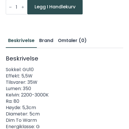
PR
LED
Legg I Handlekurv
GU10
5,5W(35W)
350lm
2200-
3000K
DTW
antall
Beskrivelse
Brand
Omtaler (0)
Beskrivelse
Sokkel: GU10
Effekt: 5,5W
Tilsvarer: 35W
Lumen: 350
Kelvin: 2200-3000K
Ra: 80
Høyde: 5,3cm
Diameter: 5cm
Dim To Warm
Energiklasse: G