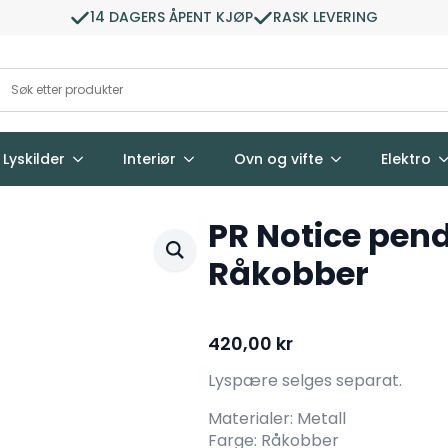
14 DAGERS ÅPENT KJØP
RASK LEVERING
Lyskilder
Interiør
Ovn og vifte
Elektro
PR Notice pen
Råkobber
420,00
kr
Lyspære selges separat.
Materialer: Metall
Farge: Råkobber