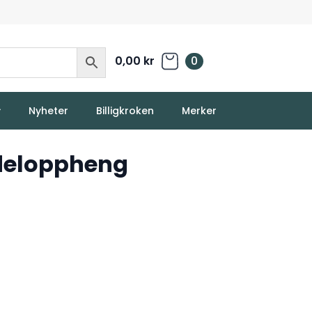
0,00
kr
0
Nyheter
Billigkroken
Merker
deloppheng