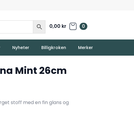
0,00
kr
0
Nyheter
Billigkroken
Merker
nna Mint 26cm
get stoff med en fin glans og