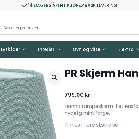
14 DAGERS ÅPENT KJØP
RASK LEVERING
Lyskilder
Interiør
Ovn og vifte
Elektro
PR Skjerm Ha
799,00
kr
Hanna Lampeskjerm i et ensfar
nydelig mint farge.
Finnes i flere størrelser.