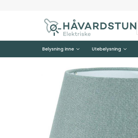
Belysning inne
Utebelysning