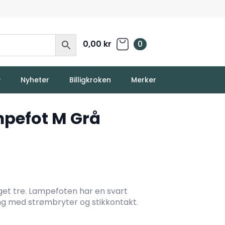
0,00
kr
0
Nyheter
Billigkroken
Merker
mpefot M Grå
get tre. Lampefoten har en svart
ng med strømbryter og stikkontakt.