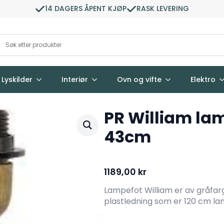
14 DAGERS ÅPENT KJØP
RASK LEVERING
Lyskilder
Interiør
Ovn og vifte
Elektro
PR William la
43cm
1189,00
kr
Lampefot William er av gråfar
plastledning som er 120 cm la