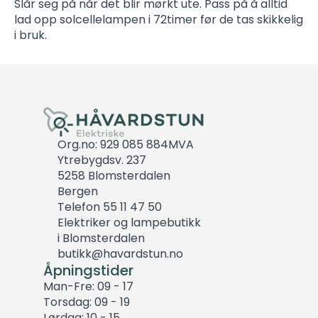
Slår seg på når det blir mørkt ute. Pass på å alltid
lad opp solcellelampen i 72timer før de tas skikkelig
i bruk.
Org.no: 929 085 884MVA
Ytrebygdsv. 237
5258 Blomsterdalen
Bergen
Telefon 55 11 47 50
Elektriker og lampebutikk
i Blomsterdalen
butikk@havardstun.no
Åpningstider
Man-Fre: 09 - 17
Torsdag: 09 - 19
Lørdag: 10 - 15