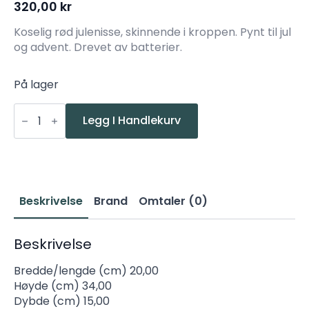
320,00
kr
Koselig rød julenisse, skinnende i kroppen. Pynt til jul
og advent. Drevet av batterier.
På lager
Star
Joylight
Legg I Handlekurv
Sittende
nisse
34cm
rød
batteridrevet
antall
Beskrivelse
Brand
Omtaler (0)
Beskrivelse
Bredde/lengde (cm) 20,00
Høyde (cm) 34,00
Dybde (cm) 15,00