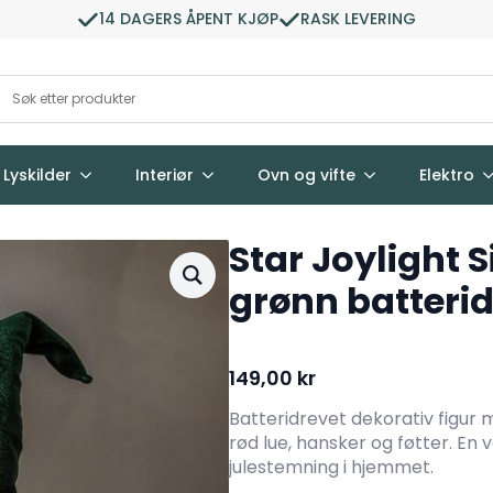
14 DAGERS ÅPENT KJØP
RASK LEVERING
Lyskilder
Interiør
Ovn og vifte
Elektro
Star Joylight S
grønn batteri
149,00
kr
Batteridrevet dekorativ figur 
rød lue, hansker og føtter. En
julestemning i hjemmet.