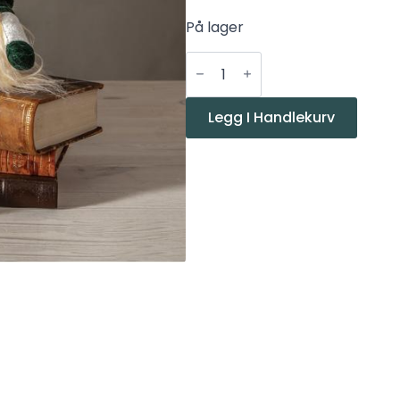
På lager
Star
Joylight
Sittende
nisse
grønn
Legg I Handlekurv
batteridrevet
antall