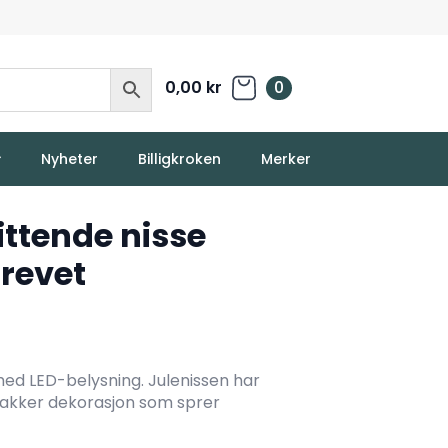
0,00
kr
0
Nyheter
Billigkroken
Merker
ittende nisse
drevet
med LED-belysning. Julenissen har
 vakker dekorasjon som sprer