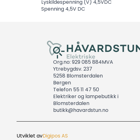
Lyskildespenning (V) 4,5VDC
Spenning 4,5V DC
Org.no: 929 085 884MVA
Ytrebygdsv. 237
5258 Blomsterdalen
Bergen
Telefon 55 11 47 50
Elektriker og lampebutikk i
Blomsterdalen
butikk@havardstun.no
Utviklet av
Digipos AS