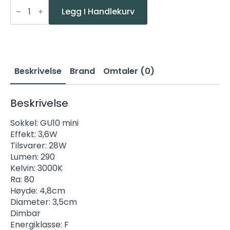
Star
LED
Legg I Handlekurv
GU10
mini
3,6W(28W)
290lm
3000K
Dim
antall
Beskrivelse
Brand
Omtaler (0)
Beskrivelse
Sokkel: GU10 mini
Effekt: 3,6W
Tilsvarer: 28W
Lumen: 290
Kelvin: 3000K
Ra: 80
Høyde: 4,8cm
Diameter: 3,5cm
Dimbar
Energiklasse: F