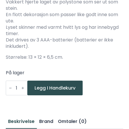
Vakkert hjerte laget av polystone som ser ut som
stein.
En flott dekorasjon som passer like godt inne som
ute.
Lyset skinner med varmt hvitt lys og har innebygd
timer.
Det drives av 3 AAA-batterier (batterier er ikke
inkludert).
Størrelse: 13 × 12 × 6,5 cm.
På lager
Star
Memorial
Legg I Handlekurv
hjerte
batteri
IP44
antall
Beskrivelse
Brand
Omtaler (0)