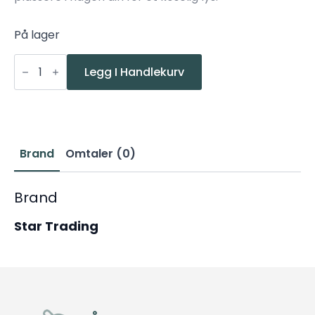
På lager
Star
Slynge
Legg I Handlekurv
Nett
Dura
B/O
m/timer
80lys
antall
Brand
Omtaler (0)
Brand
Star Trading