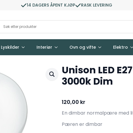
14 DAGERS ÅPENT KJØP
RASK LEVERING
Lyskilder
Interiør
Ovn og vifte
Elektro
Unison LED E2
3000k Dim
120,00
kr
En dimbar normalpære med litt
Pæren er dimbar