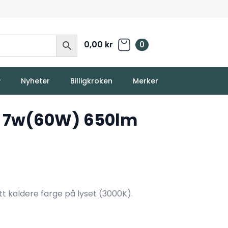
0,00
kr
0
Nyheter
Billigkroken
Merker
7 7w(60W) 650lm
 kaldere farge på lyset (3000K).