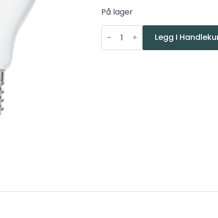
På lager
Unison
LED
Legg I Handleku
E27
7w(60W)
650lm
3000k
Dim
antall