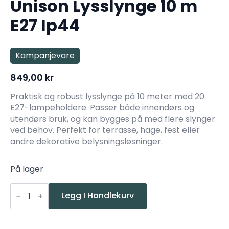
Unison Lysslynge 10 m
E27 Ip44
Kampanjevare
849,00
kr
Praktisk og robust lysslynge på 10 meter med 20
E27-lampeholdere. Passer både innendørs og
utendørs bruk, og kan bygges på med flere slynger
ved behov. Perfekt for terrasse, hage, fest eller
andre dekorative belysningsløsninger.
På lager
Unison
Lysslynge
Legg I Handlekurv
10
m
E27
Ip44