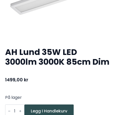
AH Lund 35W LED
3000lm 3000K 85cm Dim
1499,00
kr
På lager
AH
Lund
Legg I Handlekurv
35W