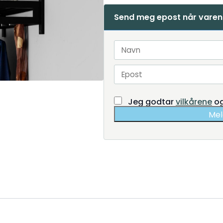
Send meg epost når varen 
Jeg godtar
vilkårene
o
Mel