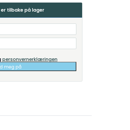
er tilbake på lager
g
personvernerklæringen
d meg på