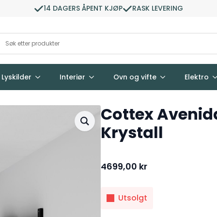
14 DAGERS ÅPENT KJØP
RASK LEVERING
Lyskilder
Interiør
Ovn og vifte
Elektro
Cottex Avenid
Krystall
4699,00
kr
Utsolgt